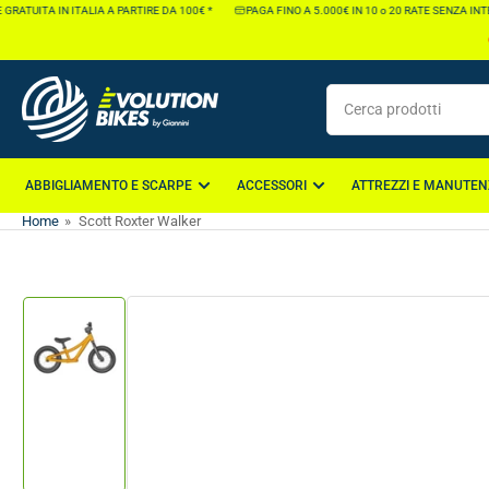
Vai
TUITA IN ITALIA A PARTIRE DA 100€ *
PAGA FINO A 5.000€ IN 10 o 20 RATE SENZA INTERE
direttamente
ai
contenuti
Cerca
prodotti
ABBIGLIAMENTO E SCARPE
ACCESSORI
ATTREZZI E MANUTEN
Home
»
Scott Roxter Walker
Vai
direttamente
alle
informazioni
Carica
sul
immagine
1
prodotto
nella
galleria