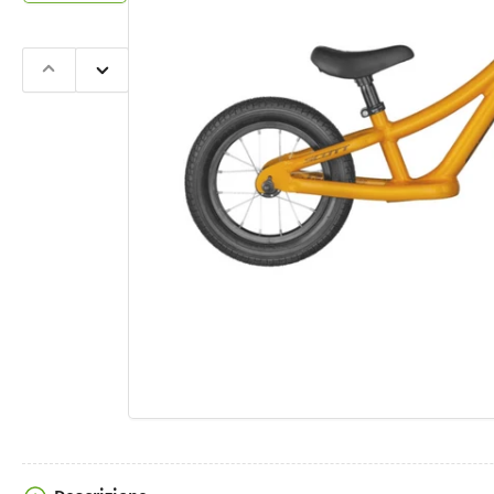
Slide
Slide
precedente
successiva
Apri
contenut
multimedi
1
nella
finestra
modale