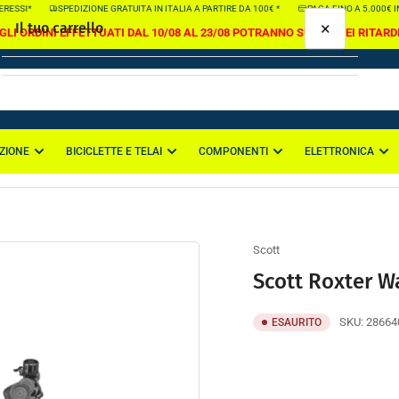
SSI*
SPEDIZIONE GRATUITA IN ITALIA A PARTIRE DA 100€ *
PAGA FINO A 5.000€ IN 10
×
Il tuo carrello
GLI ORDINI EFFETTUATI DAL 10/08 AL 23/08 POTRANNO SUBIRE DEI RITARD
ZIONE
BICICLETTE E TELAI
COMPONENTI
ELETTRONICA
Il tuo carrello è vuoto
Scott
Scott Roxter W
SKU:
28664
ESAURITO