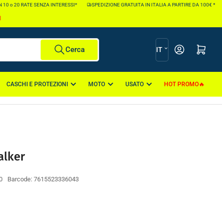
 o 20 RATE SENZA INTERESSI*
SPEDIZIONE GRATUITA IN ITALIA A PARTIRE DA 100€ *
I
L
Apri il mini carr
Cerca
IT
i
n
CASCHI E PROTEZIONI
MOTO
USATO
HOT PROMO
g
u
a
alker
0
Barcode:
7615523336043