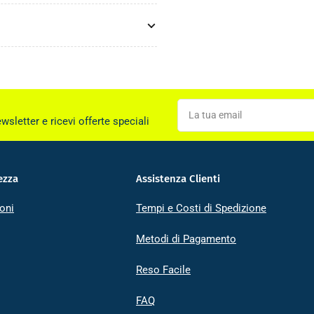
La
tua
ewsletter e ricevi offerte speciali
email
ezza
Assistenza Clienti
oni
Tempi e Costi di Spedizione
Metodi di Pagamento
Reso Facile
FAQ