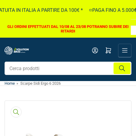
Vai
ITA IN ITALIA A PARTIRE DA 100€ *
PAGA FINO A 5.000€ 
direttamente
ai
contenuti
GLI ORDINI EFFETTUATI DAL 10/08 AL 23/08 POTRANNO SUBIRE DEI
RITARDI
Apri il mini carrello
Cerca
prodotti
Home
»
Scarpe Sidi Ergo 6 2026
Vai
direttamente
alle
informazioni
sul