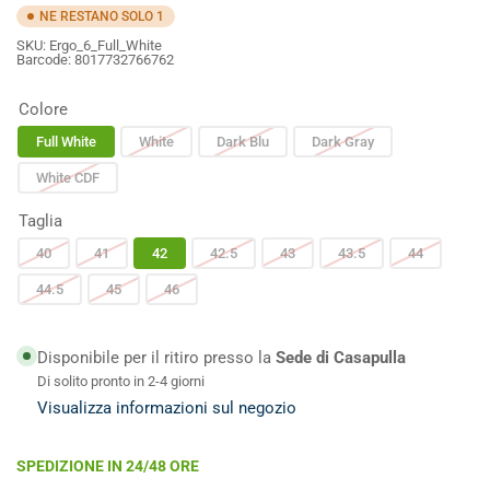
NE RESTANO SOLO 1
SKU:
Ergo_6_Full_White
Barcode:
8017732766762
Colore
Full White
White
Dark Blu
Dark Gray
White CDF
Taglia
40
41
42
42.5
43
43.5
44
44.5
45
46
Disponibile per il ritiro presso la
Sede di Casapulla
Di solito pronto in 2-4 giorni
Visualizza informazioni sul negozio
SPEDIZIONE IN 24/48 ORE