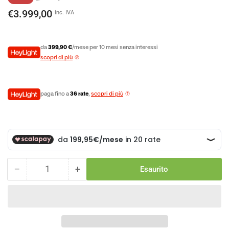
di
scontato
€3.999,00
inc. IVA
listino
da
399,90 €
/mese per 10 mesi senza interessi
scopri di più
paga fino a
36 rate
,
scopri di più
−
+
Esaurito
Quantità
Diminuisci
Aumenta
la
la
quantità
quantità
per
per
Raymon
Raymon
Trailray
Trailray