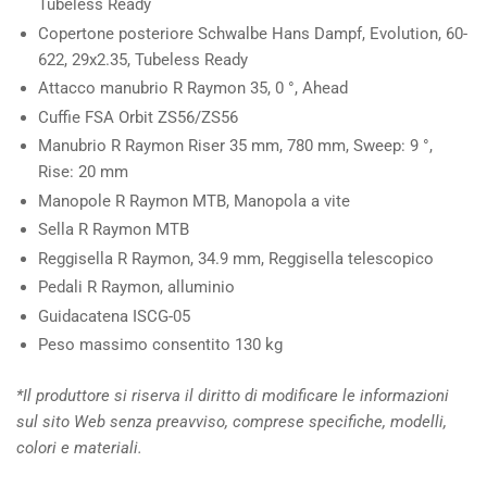
Tubeless Ready
Copertone posteriore
Schwalbe Hans Dampf, Evolution, 60-
622, 29x2.35, Tubeless Ready
Attacco manubrio
R Raymon 35, 0 °, Ahead
Cuffie
FSA Orbit ZS56/ZS56
Manubrio
R Raymon Riser 35 mm, 780 mm, Sweep: 9 °,
Rise: 20 mm
Manopole
R Raymon MTB, Manopola a vite
Sella
R Raymon MTB
Reggisella
R Raymon, 34.9 mm, Reggisella telescopico
Pedali
R Raymon, alluminio
Guidacatena
ISCG-05
Peso massimo consentito
130 kg
*Il produttore si riserva il diritto di modificare le informazioni
sul sito Web senza preavviso, comprese specifiche, modelli,
colori e materiali.