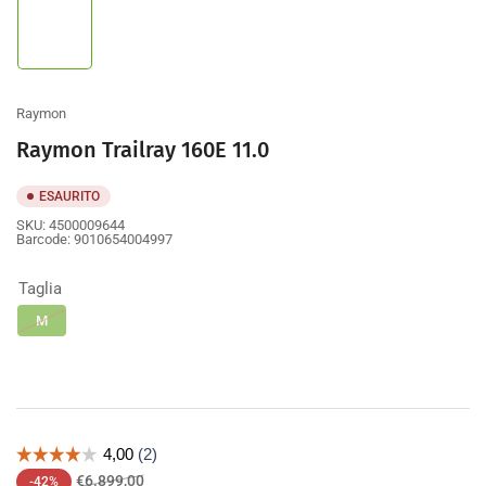
Carica
immagine
1
nella
galleria
Raymon
Raymon Trailray 160E 11.0
ESAURITO
SKU:
4500009644
Barcode:
9010654004997
Taglia
M
Prezzo
Prezzo
€6.899,00
-42%