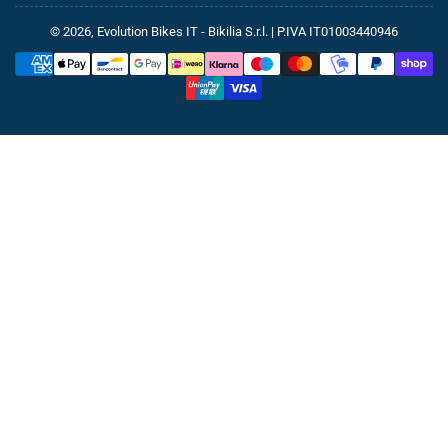
© 2026,
Evolution Bikes IT
- Bikilia S.r.l. | P.IVA IT01003440946
Metodi
di
pagamento