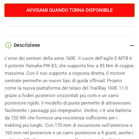
160E
160E
AVVISAMI QUANDO TORNA DISPONIBILE
11.0
11.0
Descrizione
L'eroe dei sentieri della serie 160E: il cuore dell'agile E-MTB è
il potente Yamaha PW-X3, che supporta fino a 85 Nm di coppia
massima. Con il suo supporto a risposta diretta, il motore
centrale permette un nuovo tipo di guida offroad. Proprio
come la nuova piattaforma del telaio del TrailRay 160E 11.0:
grazie a foderi posteriori orizzontali più corti e un carro
posteriore rigido, il modello di punta permette di attraversare
facilmente i passaggi più impegnativi. Inoltre, c'è una batteria
da 720 Wh che fornisce una resistenza sufficiente per i
trekking più lunghi. Con 170 mm di escursione nell'anteriore e
160 mm nel posteriore e un carro posteriore a 4 giunti, anche i