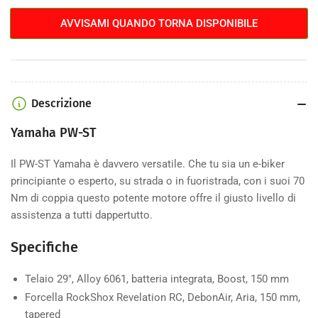
150E
150E
AVVISAMI QUANDO TORNA DISPONIBILE
9.0
9.0
Descrizione
Yamaha PW-ST
Il PW-ST Yamaha è davvero versatile. Che tu sia un e-biker
principiante o esperto, su strada o in fuoristrada, con i suoi 70
Nm di coppia questo potente motore offre il giusto livello di
assistenza a tutti dappertutto.
Specifiche
Telaio
29", Alloy 6061, batteria integrata, Boost, 150 mm
Forcella
RockShox Revelation RC, DebonAir, Aria, 150 mm,
tapered