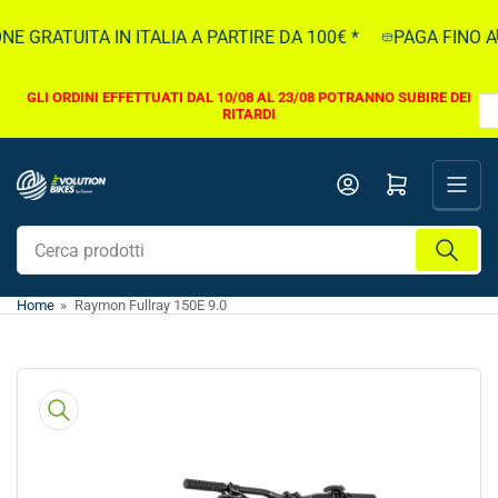
Vai
 GRATUITA IN ITALIA A PARTIRE DA 100€ *
PAGA FINO A 5
direttamente
ai
contenuti
GLI ORDINI EFFETTUATI DAL 10/08 AL 23/08 POTRANNO SUBIRE DEI
RITARDI
Apri il mini carrello
Cerca
prodotti
Home
»
Raymon Fullray 150E 9.0
Vai
direttamente
alle
informazioni
sul