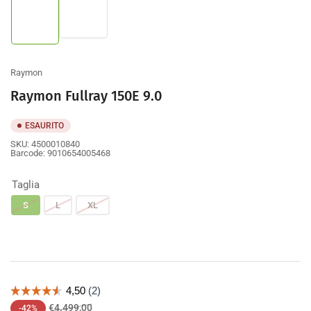
Carica
immagine
immagine
2
1
nella
nella
galleria
galleria
Raymon
Raymon Fullray 150E 9.0
ESAURITO
SKU:
4500010840
Barcode:
9010654005468
Taglia
S
L
XL
Prezzo
Prezzo
€4.499,00
-42%