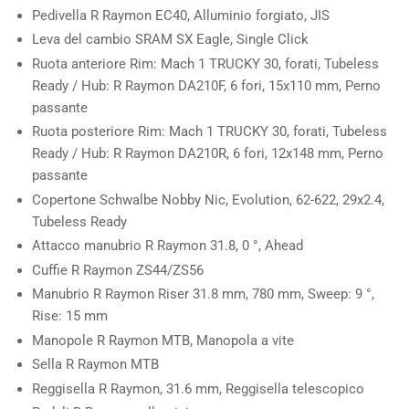
Pedivella
R Raymon EC40, Alluminio forgiato, JIS
Leva del cambio
SRAM SX Eagle, Single Click
Ruota anteriore
Rim: Mach 1 TRUCKY 30, forati, Tubeless
Ready / Hub: R Raymon DA210F, 6 fori, 15x110 mm, Perno
passante
Ruota posteriore
Rim: Mach 1 TRUCKY 30, forati, Tubeless
Ready / Hub: R Raymon DA210R, 6 fori, 12x148 mm, Perno
passante
Copertone
Schwalbe Nobby Nic, Evolution, 62-622, 29x2.4,
Tubeless Ready
Attacco manubrio
R Raymon 31.8, 0 °, Ahead
Cuffie
R Raymon ZS44/ZS56
Manubrio
R Raymon Riser 31.8 mm, 780 mm, Sweep: 9 °,
Rise: 15 mm
Manopole
R Raymon MTB, Manopola a vite
Sella
R Raymon MTB
Reggisella
R Raymon, 31.6 mm, Reggisella telescopico