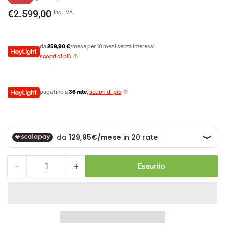
di
scontato
€2.599,00
inc. IVA
listino
da
259,90 €
/mese per 10 mesi senza interessi
scopri di più
paga fino a
36 rate
,
scopri di più
−
+
Esaurito
Quantità
Diminuisci
Aumenta
la
la
quantità
quantità
per
per
Raymon
Raymon
Fullray
Fullray