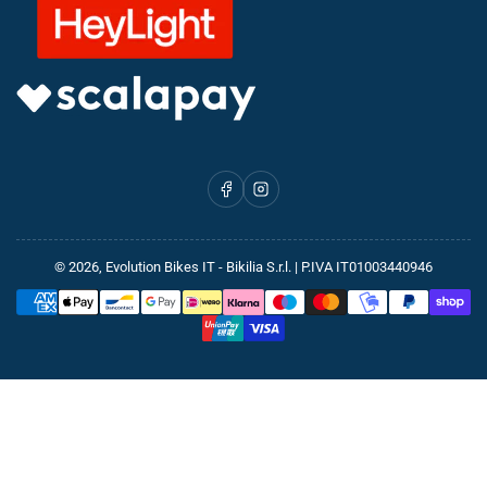
Facebook
Instagram
© 2026,
Evolution Bikes IT
- Bikilia S.r.l. | P.IVA IT01003440946
Metodi
di
pagamento