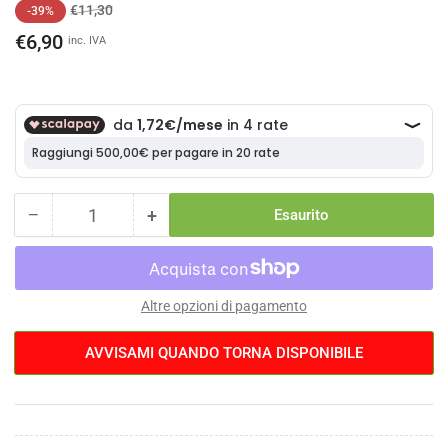
Prezzo
Prezzo
€11,30
-39%
di
scontato
€6,90
inc. IVA
listino
−
+
Esaurito
Quantità
Diminuisci
Aumenta
la
la
quantità
quantità
per
per
Parafango
Parafango
Altre opzioni di pagamento
Anteriore
Anteriore
Campabros
Campabros
AVVISAMI QUANDO TORNA DISPONIBILE
295mm
295mm