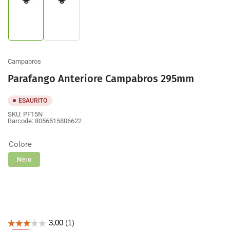
Carica
Carica
immagine
immagine
1
2
nella
nella
galleria
galleria
Campabros
Parafango Anteriore Campabros 295mm
ESAURITO
SKU:
PF15N
Barcode:
8056515806622
Colore
Nero