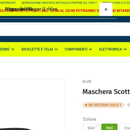
NTERESSI*
SPEDIZIONE GRATUITA IN ITALIA A PARTIRE DA 100€ *
PAGA FINO A 5.000€ 
×
×
Il tuo carrello
Disponibilità per il ritiro
GLI ORDINI EFFETTUATI DAL 10/08 AL 23/08 POTRANNO SUBIRE DEI RITARD
Maschera Scott Primal Youth
Colore:
Red
Sede di Casapulla
ZIONE
BICICLETTE E TELAI
COMPONENTI
ELETTRONICA
Il tuo carrello è vuoto
Ritiro disponibile, di solito pronto in 2-4 giorni
Via Nazionale Appia 114
81020 Casapulla CE
Italia
Scott
Maschera Scott
S
NE RESTANO SOLO 1
Colore
Blue
Red
Ora