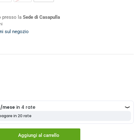
ro presso la
Sede di Casapulla
ni
ni sul negozio
Aggiungi al carrello
menta