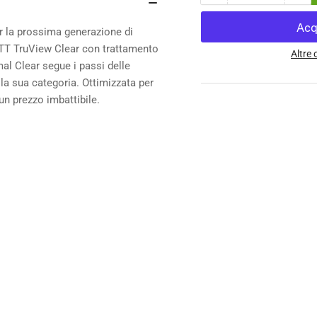
la
la
quantità
qua
r la prossima generazione di
per
per
OTT TruView Clear con trattamento
Maschera
Ma
Altre
al Clear segue i passi delle
Scott
Sco
la sua categoria. Ottimizzata per
Primal
Pri
Youth
You
un prezzo imbattibile.