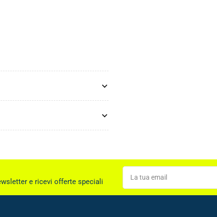
La
tua
ewsletter e ricevi offerte speciali
email