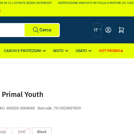
IN 10 o 20 RATE SENZA INTERESSI*
SPEDIZIONE GRATUITA IN ITALIA A PARTIRE DA 100€ *
I
L
Apri il mini carr
Cerca
IT
i
n
CASCHI E PROTEZIONI
MOTO
USATO
HOT PROMO
g
u
a
 Primal Youth
KU:
403026-0004043
Barcode:
7615523637829
nge
Pink
Black