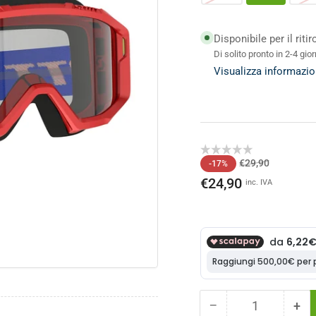
Disponibile per il riti
Di solito pronto in 2-4 gior
Visualizza informazio
o
ale
Prezzo
Prezzo
€29,90
-17%
di
scontato
€24,90
inc. IVA
listino
−
+
Quantità
Diminuisci
Au