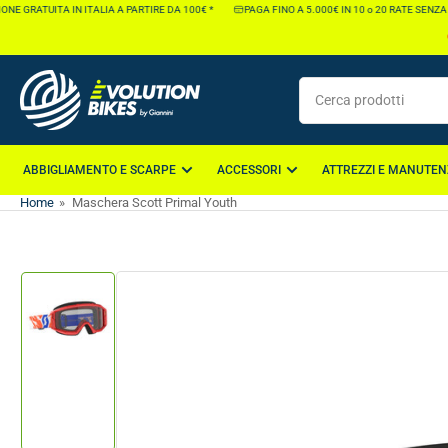
Vai
E GRATUITA IN ITALIA A PARTIRE DA 100€ *
PAGA FINO A 5.000€ IN 10 o 20 RATE SENZA I
direttamente
ai
contenuti
Cerca
prodotti
ABBIGLIAMENTO E SCARPE
ACCESSORI
ATTREZZI E MANUTEN
Home
»
Maschera Scott Primal Youth
Vai
direttamente
alle
informazioni
Carica
sul
immagine
1
prodotto
nella
galleria