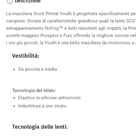
Descrizione
Carica
immagine
4
La maschera Scott Primal Youth è progettata specificamente pe
nella
campioni. Dotata di caratteristiche grandiose quali la lente SC
galleria
antiappannamento NoFog™ e lenti resistenti agli impatti, la Prim
sorelle maggiori Prospect e Fury offrendo la migliore visione nel
i visi più piccoli, la Youth è una bella maschera da motocross a 
Vestibilità:
Carica
immagine
5
Da piccola a media
nella
galleria
Tecnologia del telaio:
Elastico in silicone antiscivolo
Imbottitura a uno strato
Tecnologia delle lenti: