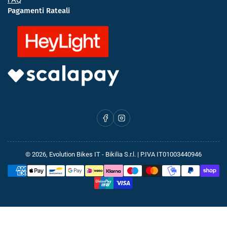
Pagamenti Rateali
Facebook
Instagram
© 2026,
Evolution Bikes IT
- Bikilia S.r.l. | P.IVA IT01003440946
Metodi
di
pagamento