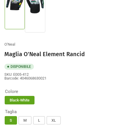
Carica
Carica
immagine
immagine
1
2
nella
nella
galleria
galleria
O'Neal
Maglia O'Neal Element Rancid
DISPONIBILE
SKU:
E005-412
Barcode:
4046068630021
Colore
Black-White
Taglia
S
M
L
XL