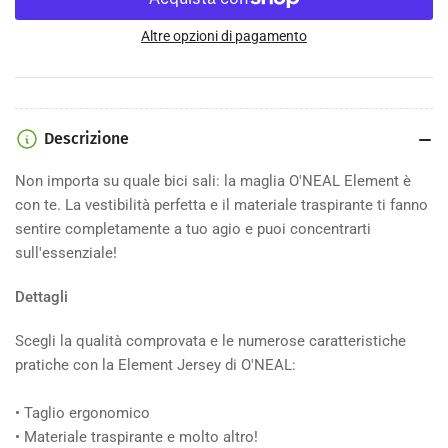
per
per
Maglia
Maglia
Altre opzioni di pagamento
O&#39;Neal
O&#39;Neal
Element
Element
Rancid
Rancid
Descrizione
Non importa su quale bici sali: la maglia O'NEAL Element è
con te.
La vestibilità perfetta e il materiale traspirante ti fanno
sentire completamente a tuo agio e puoi concentrarti
sull'essenziale!
Dettagli
Scegli la qualità comprovata e le numerose caratteristiche
pratiche con la Element Jersey di O'NEAL:
• Taglio ergonomico
• Materiale traspirante e molto altro!