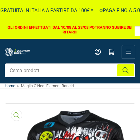
Vai
ATUITA IN ITALIA A PARTIRE DA 100€ *
PAGA FINO A 5.00
direttamente
ai
contenuti
GLI ORDINI EFFETTUATI DAL 10/08 AL 23/08 POTRANNO SUBIRE DEI
RITARDI
Apri il mini carrello
Cerca
prodotti
Home
»
Maglia O'Neal Element Rancid
Vai
direttamente
alle
informazioni
sul