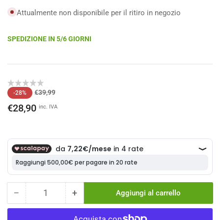
Attualmente non disponibile per il ritiro in negozio
SPEDIZIONE IN 5/6 GIORNI
Prezzo
Prezzo
€39,99
-28%
di
scontato
€28,90
inc. IVA
listino
−
+
Aggiungi al carrello
Quantità
Diminuisci
Aumenta
la
la
quantità
quantità