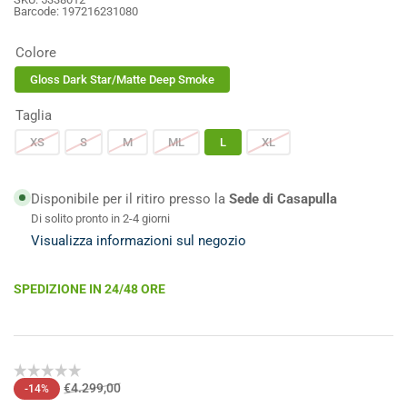
Barcode:
197216231080
Colore
Gloss Dark Star/Matte Deep Smoke
Taglia
XS
S
M
ML
L
XL
Disponibile per il ritiro presso la
Sede di Casapulla
Di solito pronto in 2-4 giorni
Visualizza informazioni sul negozio
SPEDIZIONE IN 24/48 ORE
Prezzo
Prezzo
€4.299,00
-14%