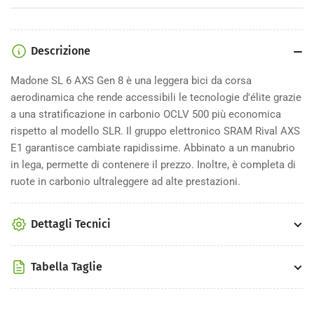
6
6
AXS
AXS
Gen
Gen
8
8
Descrizione
Madone SL 6 AXS Gen 8 è una leggera bici da corsa
aerodinamica che rende accessibili le tecnologie d'élite grazie
a una stratificazione in carbonio OCLV 500 più economica
rispetto al modello SLR. Il gruppo elettronico SRAM Rival AXS
E1 garantisce cambiate rapidissime. Abbinato a un manubrio
in lega, permette di contenere il prezzo. Inoltre, è completa di
ruote in carbonio ultraleggere ad alte prestazioni.
Dettagli Tecnici
Tabella Taglie