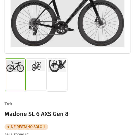
prodotto
Apri
contenuto
multimediale
1
nella
finestra
modale
Carica
Carica
Carica
immagine
immagine
immagine
2
1
3
nella
nella
nella
galleria
galleria
galleria
Trek
Madone SL 6 AXS Gen 8
NE RESTANO SOLO 1
SKU:
5338012