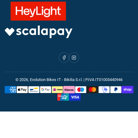
Facebook
Instagram
© 2026,
Evolution Bikes IT
- Bikilia S.r.l. | P.IVA IT01003440946
Metodi
di
pagamento