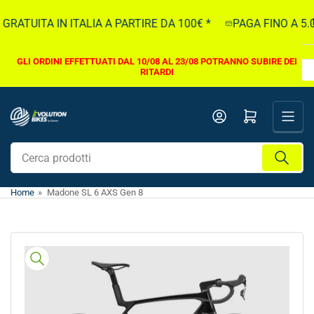
Vai
RATUITA IN ITALIA A PARTIRE DA 100€ *
PAGA FINO A 5.0
direttamente
ai
contenuti
GLI ORDINI EFFETTUATI DAL 10/08 AL 23/08 POTRANNO SUBIRE DEI
RITARDI
Apri il mini carrello
Cerca
prodotti
Home
»
Madone SL 6 AXS Gen 8
Vai
direttamente
alle
informazioni
sul