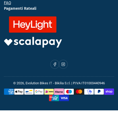
FAQ
Pagamenti Rateali
Facebook
Instagram
© 2026,
Evolution Bikes IT
- Bikilia S.r.l. | P.IVA IT01003440946
Metodi
di
pagamento