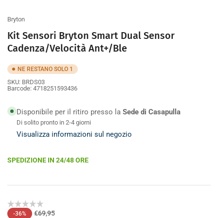
galleria
Bryton
Kit Sensori Bryton Smart Dual Sensor
Cadenza/Velocità Ant+/Ble
NE RESTANO SOLO 1
SKU:
BRDS03
Barcode:
4718251593436
Disponibile per il ritiro presso la
Sede di Casapulla
Di solito pronto in 2-4 giorni
Visualizza informazioni sul negozio
SPEDIZIONE IN 24/48 ORE
Prezzo
Prezzo
€69,95
-36%