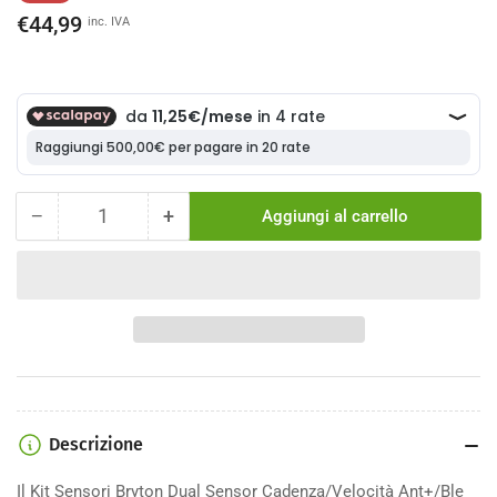
di
scontato
€44,99
inc. IVA
listino
−
+
Aggiungi al carrello
Quantità
Diminuisci
Aumenta
la
la
quantità
quantità
per
per
Kit
Kit
Sensori
Sensori
Bryton
Bryton
Smart
Smart
Dual
Dual
Sensor
Sensor
Descrizione
Cadenza/Velocità
Cadenza/Velocità
Ant+/Ble
Ant+/Ble
Il Kit Sensori Bryton Dual Sensor Cadenza/Velocità Ant+/Ble