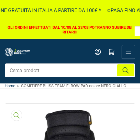
Vai
 GRATUITA IN ITALIA A PARTIRE DA 100€ *
PAGA FINO A 5
direttamente
ai
contenuti
GLI ORDINI EFFETTUATI DAL 10/08 AL 23/08 POTRANNO SUBIRE DEI
RITARDI
Apri il mini carrello
Cerca
prodotti
Home
»
GOMITIERE BLISS TEAM ELBOW PAD colore NERO-GIALLO
Vai
direttamente
alle
informazioni
sul