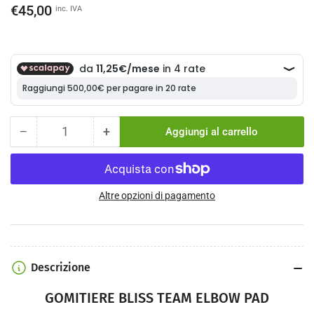
Prezzo
€45,00
inc. IVA
di
listino
−
+
Aggiungi al carrello
Quantità
Diminuisci
Aumenta
la
la
quantità
quantità
per
per
GOMITIERE
GOMITIERE
Altre opzioni di pagamento
BLISS
BLISS
TEAM
TEAM
ELBOW
ELBOW
PAD
PAD
Descrizione
colore
colore
NERO-
NERO-
GOMITIERE BLISS TEAM ELBOW PAD
GIALLO
GIALLO