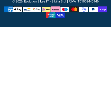
© 2026,
Evolution Bikes IT
- Bikilia S.r.l. | P.IVA IT01003440946
Metodi
di
pagamento