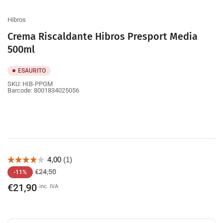
galleria
Hibros
Crema Riscaldante Hibros Presport Media
500ml
ESAURITO
SKU:
HIB-PPGM
Barcode:
8001834025056
Prezzo
Prezzo
€24,50
-11%
di
scontato
€21,90
inc. IVA
listino