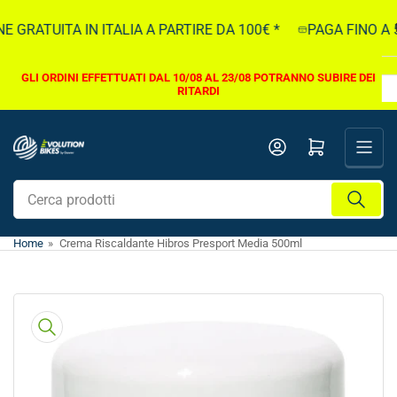
Vai
GRATUITA IN ITALIA A PARTIRE DA 100€ *
PAGA FINO A 5.
direttamente
ai
contenuti
GLI ORDINI EFFETTUATI DAL 10/08 AL 23/08 POTRANNO SUBIRE DEI
RITARDI
Apri il mini carrello
Cerca
prodotti
Home
»
Crema Riscaldante Hibros Presport Media 500ml
Vai
direttamente
alle
informazioni
sul