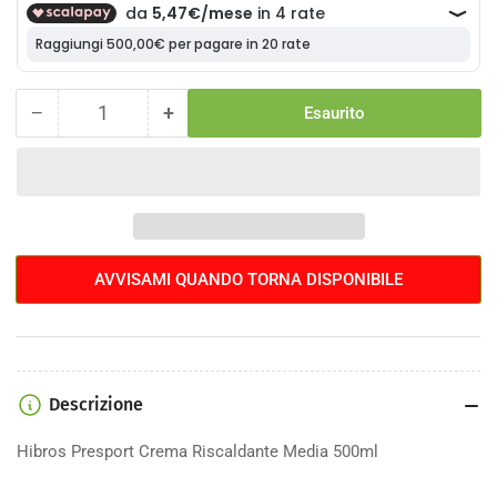
−
+
Esaurito
Quantità
Diminuisci
Aumenta
la
la
quantità
quantità
per
per
Crema
Crema
Riscaldante
Riscaldante
Hibros
Hibros
AVVISAMI QUANDO TORNA DISPONIBILE
Presport
Presport
Media
Media
500ml
500ml
Descrizione
Hibros Presport Crema Riscaldante Media 500ml