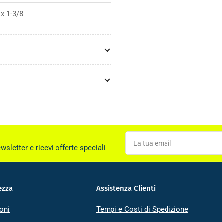
 x 1-3/8
La
tua
ewsletter e ricevi offerte speciali
email
ezza
Assistenza Clienti
oni
Tempi e Costi di Spedizione