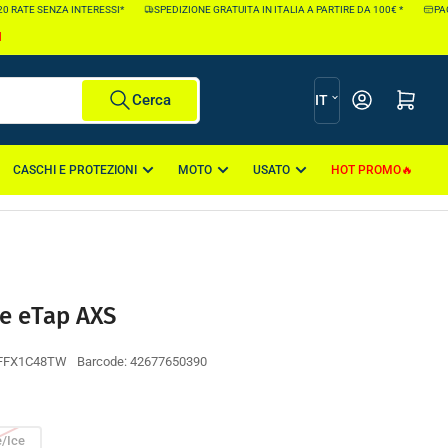
 RATE SENZA INTERESSI*
SPEDIZIONE GRATUITA IN ITALIA A PARTIRE DA 100€ *
PAGA 
I
L
Apri il mini carr
Cerca
IT
i
n
CASCHI E PROTEZIONI
MOTO
USATO
HOT PROMO
g
u
a
ce eTap AXS
5FFX1C48TW
Barcode:
42677650390
e/Ice