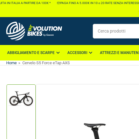
Vai
 IN ITALIA A PARTIRE DA 100€ *
PAGA FINO A 5.000€ IN 10 o 20 RATE SENZA INTERESSI*
direttamente
ai
contenuti
Cerca
prodotti
ABBIGLIAMENTO E SCARPE
ACCESSORI
ATTREZZI E MANUTEN
Home
»
Cervelo S5 Force eTap AXS
Vai
direttamente
alle
informazioni
Carica
sul
immagine
1
prodotto
nella
galleria