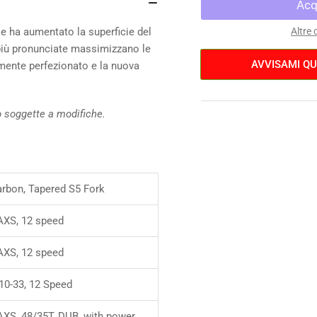
quantità
qua
per
per
Cervelo
Cer
e ha aumentato la superficie del
Altre
S5
S5
 più pronunciate massimizzano le
Force
For
AVVISAMI QU
rmente perfezionato e la nuova
eTap
eT
AXS
AX
no soggette a modifiche.
arbon, Tapered S5 Fork
XS, 12 speed
XS, 12 speed
10-33, 12 Speed
XS, 48/35T, DUB, with power