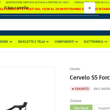
SPEDIZIONE GRATUITA IN ITALIA A PARTIRE DA 100€ *
PAGA FINO A 5.000€ IN 10 o 20
×
Il tuo carrello
GLI ORDINI EFFETTUATI DAL 10/08 AL 23/08 POTRANNO SUBIRE DEI RITARD
ZIONE
BICICLETTE E TELAI
COMPONENTI
ELETTRONICA
Il tuo carrello è vuoto
Cervelo
Cervelo S5 For
SKU:
0I0S
ESAURITO
Colore
Five Black
Sapphir