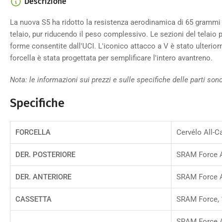
Descrizione
4
nella
galleria
La nuova S5 ha ridotto la resistenza aerodinamica di 65 grammi 
telaio, pur riducendo il peso complessivo. Le sezioni del telaio
forme consentite dall'UCI. L'iconico attacco a V è stato ulterio
forcella è stata progettata per semplificare l'intero avantreno.
Carica
immagine
Nota: le informazioni sui prezzi e sulle specifiche delle parti so
5
nella
Specifiche
galleria
FORCELLA
Cervélo All-C
Carica
DER. POSTERIORE
SRAM Force A
immagine
6
nella
DER. ANTERIORE
SRAM Force A
galleria
CASSETTA
SRAM Force, 
SRAM Force A