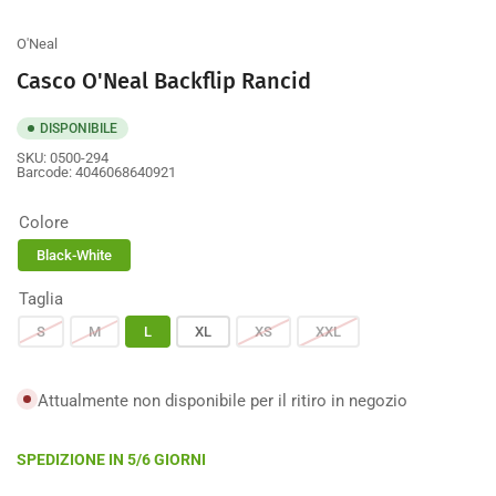
galleria
galleria
O'Neal
Casco O'Neal Backflip Rancid
DISPONIBILE
SKU:
0500-294
Barcode:
4046068640921
Colore
Black-White
Taglia
S
M
L
XL
XS
XXL
Attualmente non disponibile per il ritiro in negozio
SPEDIZIONE IN 5/6 GIORNI