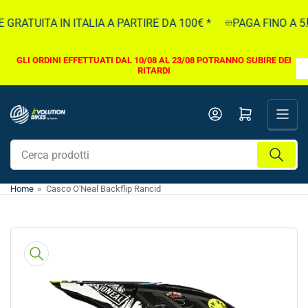
Vai
GRATUITA IN ITALIA A PARTIRE DA 100€ *
PAGA FINO A 5.0
direttamente
ai
contenuti
GLI ORDINI EFFETTUATI DAL 10/08 AL 23/08 POTRANNO SUBIRE DEI
RITARDI
Apri il mini carrello
Cerca
prodotti
Home
»
Casco O'Neal Backflip Rancid
Vai
direttamente
alle
informazioni
sul