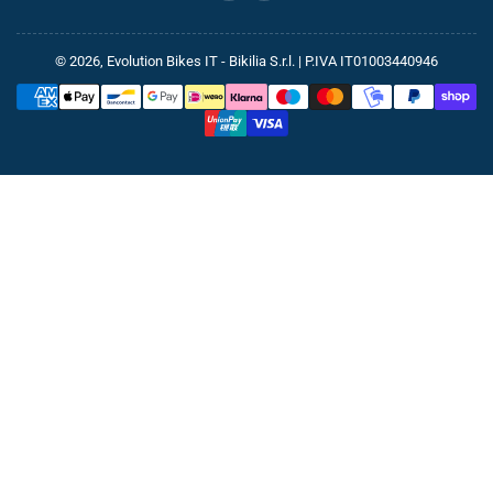
© 2026,
Evolution Bikes IT
- Bikilia S.r.l. | P.IVA IT01003440946
Metodi
di
pagamento