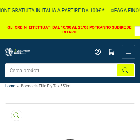
Vai
NE GRATUITA IN ITALIA A PARTIRE DA 100€ *
PAGA FINO A
direttamente
ai
contenuti
GLI ORDINI EFFETTUATI DAL 10/08 AL 23/08 POTRANNO SUBIRE DEI
RITARDI
Apri il mini carrello
Cerca
prodotti
Home
»
Borraccia Elite Fly Tex 550ml
Vai
direttamente
alle
informazioni
sul