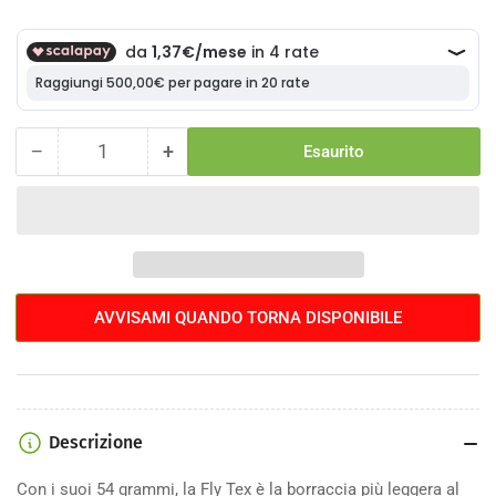
−
+
Esaurito
Quantità
Diminuisci
Aumenta
la
la
quantità
quantità
per
per
Borraccia
Borraccia
Elite
Elite
Fly
Fly
AVVISAMI QUANDO TORNA DISPONIBILE
Tex
Tex
550ml
550ml
Descrizione
Con i suoi 54 grammi, la Fly Tex è la borraccia più leggera al