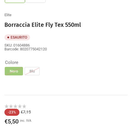
galleria
galleria
Elite
Borraccia Elite Fly Tex 550ml
ESAURITO
SKU:
01604886
Barcode:
8020775042120
Colore
Nero
Blu
Prezzo
Prezzo
€7,15
-23%
di
scontato
€5,50
inc. IVA
listino