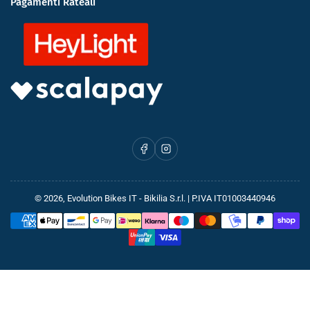
Pagamenti Rateali
Facebook
Instagram
© 2026,
Evolution Bikes IT
- Bikilia S.r.l. | P.IVA IT01003440946
Metodi
di
pagamento