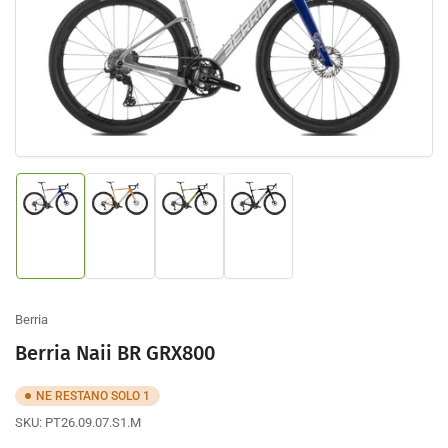
prodotto
Apri
contenuto
multimediale
1
nella
finestra
modale
Carica
Carica
Carica
Carica
immagine
immagine
immagine
immagine
1
3
2
4
nella
nella
nella
nella
galleria
galleria
galleria
galleria
Berria
Berria Naii BR GRX800
NE RESTANO SOLO 1
SKU:
PT26.09.07.S1.M