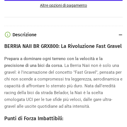
per
per
Berria
Berria
Altre opzioni di pagamento
Naii
Naii
BR
BR
GRX800
GRX800
Descrizione
BERRIA NAII BR GRX800: La Rivoluzione Fast Gravel
Prepara a dominare ogni terreno con la velocità e la
precisione di una bici da corsa.
La Berria Naii non è solo una
gravel: è l'incarnazione del concetto "Fast Gravel", pensata per
chi non scende a compromessi tra leggerezza, aerodinamica e
capacità di affrontare lo sterrato più duro. Nata dall'eredità
racing della bici da strada Belador, la Naii è la scelta
omologata UCI per le tue sfide più veloci, dalle gare ultra-
gravel alle uscite quotidiane ad alta intensità.
Punti di Forza Imbattibili: