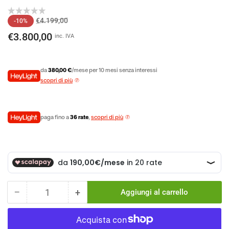
Prezzo
Prezzo
€4.199,00
-10%
di
scontato
€3.800,00
inc. IVA
listino
da
380,00 €
/mese per 10 mesi senza interessi
scopri di più
paga fino a
36 rate
,
scopri di più
−
+
Aggiungi al carrello
Quantità
Diminuisci
Aumenta
la
la
quantità
quantità