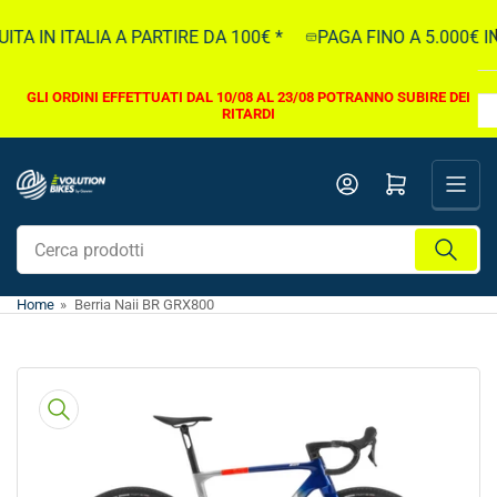
Vai
A IN ITALIA A PARTIRE DA 100€ *
PAGA FINO A 5.000€ IN 
direttamente
ai
contenuti
GLI ORDINI EFFETTUATI DAL 10/08 AL 23/08 POTRANNO SUBIRE DEI
RITARDI
Apri il mini carrello
Cerca
prodotti
Home
»
Berria Naii BR GRX800
Vai
direttamente
alle
informazioni
sul