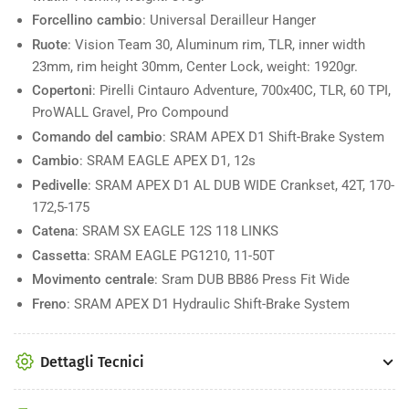
Forcellino cambio
: Universal Derailleur Hanger
Ruote
: Vision Team 30, Aluminum rim, TLR, inner width
23mm, rim height 30mm, Center Lock, weight: 1920gr.
Copertoni
: Pirelli Cintauro Adventure, 700x40C, TLR, 60 TPI,
ProWALL Gravel, Pro Compound
Comando del cambio
: SRAM APEX D1 Shift-Brake System
Cambio
: SRAM EAGLE APEX D1, 12s
Pedivelle
: SRAM APEX D1 AL DUB WIDE Crankset, 42T, 170-
172,5-175
Catena
: SRAM SX EAGLE 12S 118 LINKS
Cassetta
: SRAM EAGLE PG1210, 11-50T
Movimento centrale
: Sram DUB BB86 Press Fit Wide
Freno
: SRAM APEX D1 Hydraulic Shift-Brake System
Dettagli Tecnici