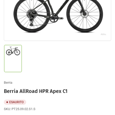
prodotto
Apri
contenuto
multimediale
1
nella
finestra
modale
Carica
immagine
1
nella
galleria
Berria
Berria AllRoad HPR Apex C1
ESAURITO
SKU:
PT25.09.02.S1.S