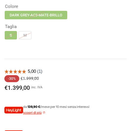
Colore
DARK GREY-AC3-MATE-BRILLO
Taglia
S
M
Prezzo
Prezzo
€1.999,00
-30%
di
scontato
€1.399,00
inc. IVA
listino
da
139,90 €
/mese per 10 mesi senza interessi
scopri di più