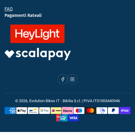
FAQ
Pagamenti Rateali
Facebook
Instagram
© 2026,
Evolution Bikes IT
- Bikilia S.r.l. | P.IVA IT01003440946
Metodi
di
pagamento