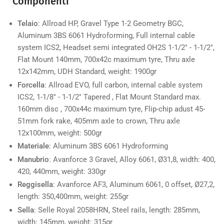
Componenti
Telaio
: Allroad HP, Gravel Type 1-2 Geometry BGC,
Aluminum 3BS 6061 Hydroforming, Full internal cable
system ICS2, Headset semi integrated OH2S 1-1/2" - 1-1/2",
Flat Mount 140mm, 700x42c maximum tyre, Thru axle
12x142mm, UDH Standard, weight: 1900gr
Forcella
: Allroad EVO, full carbon, internal cable system
ICS2, 1-1/8" - 1-1/2" Tapered , Flat Mount Standard max.
160mm disc , 700x44c maximum tyre, Flip-chip adust 45-
51mm fork rake, 405mm axle to crown, Thru axle
12x100mm, weight: 500gr
Materiale
: Aluminum 3BS 6061 Hydroforming
Manubrio
: Avanforce 3 Gravel, Alloy 6061, Ø31,8, width: 400,
420, 440mm, weight: 330gr
Reggisella
: Avanforce AF3, Aluminum 6061, 0 offset, Ø27,2,
length: 350,400mm, weight: 255gr
Sella
: Selle Royal 2058HRN, Steel rails, length: 285mm,
width: 145mm, weight: 315gr