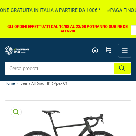
Vai
E GRATUITA IN ITALIA A PARTIRE DA 100€ *
PAGA FINO A 
direttamente
ai
contenuti
GLI ORDINI EFFETTUATI DAL 10/08 AL 23/08 POTRANNO SUBIRE DEI
RITARDI
Apri il mini carrello
Cerca
prodotti
Home
»
Berria AllRoad HPR Apex C1
Vai
direttamente
alle
informazioni
sul