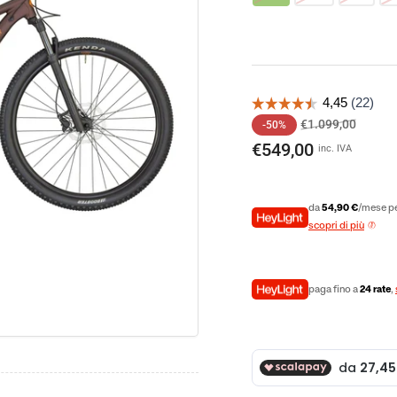
o
ale
Prezzo
Prezzo
€1.099,00
-50%
di
sconta
€549,00
inc. IVA
listino
da
54,90 €
/mese pe
scopri di più
paga fino a
24 rate
,