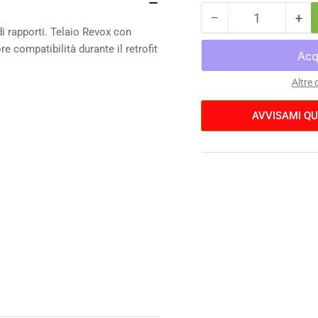
−
+
Quantità
Diminuisci
Au
rapporti. Telaio Revox con
la
la
 compatibilità durante il retrofit
quantità
qua
per
per
Bergamont
Be
Altre
Revox
Re
7
7
AVVISAMI QU
2025
20