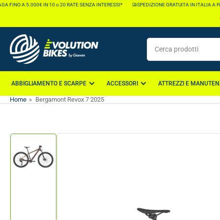
Vai
INO A 5.000€ IN 10 o 20 RATE SENZA INTERESSI*
SPEDIZIONE GRATUITA IN ITALIA A PARTIR
direttamente
ai
contenuti
Cerca
prodotti
ABBIGLIAMENTO E SCARPE
ACCESSORI
ATTREZZI E MANUTEN
Home
»
Bergamont Revox 7 2025
Vai
direttamente
alle
informazioni
Carica
sul
immagine
1
prodotto
nella
galleria