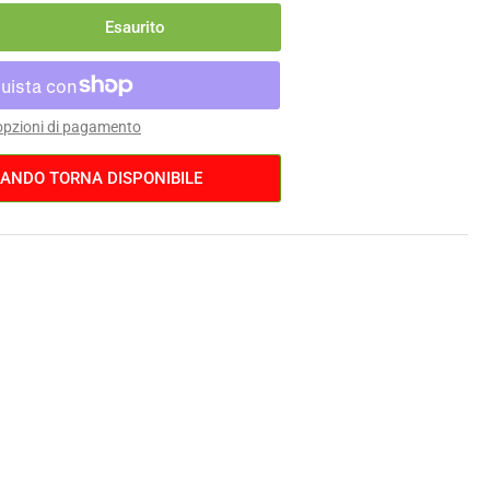
Esaurito
menta
ntità
rgamont
 opzioni di pagamento
vox
ANDO TORNA DISPONIBILE
25