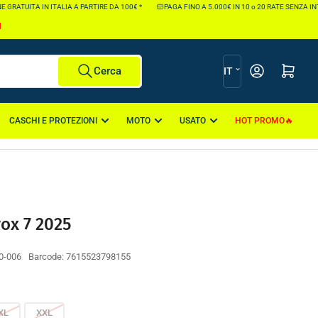
TUITA IN ITALIA A PARTIRE DA 100€ *
PAGA FINO A 5.000€ IN 10 o 20 RATE SENZA INTERES
I
L
Apri il mini carr
Cerca
IT
i
n
CASCHI E PROTEZIONI
MOTO
USATO
HOT PROMO
g
u
a
ox 7 2025
0-006
Barcode:
7615523798155
XL
XXL