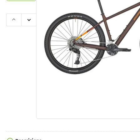
Slide
Slide
precedente
successiva
Apri
contenut
multimedi
1
nella
finestra
modale