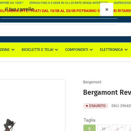
E DA 100€ *
PAGA FINO A 5.000€ IN 10 o 20 RATE SENZA INTERESSI*
SPEDIZIONE GRA
×
Il tuo carrello
GLI ORDINI EFFETTUATI DAL 10/08 AL 23/08 POTRANNO SUBIRE DEI RITARD
ZIONE
BICICLETTE E TELAI
COMPONENTI
ELETTRONICA
Il tuo carrello è vuoto
Bergamont
Bergamont Rev
SKU:
29642
ESAURITO
Taglia
S
M
L