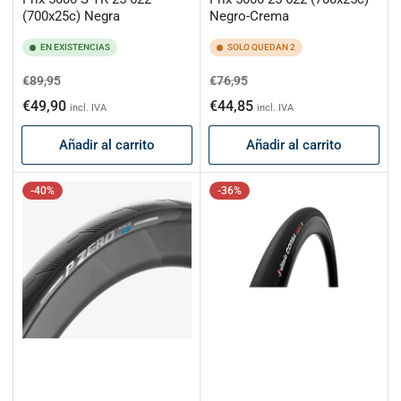
(700x25c) Negra
Negro-Crema
EN EXISTENCIAS
SOLO QUEDAN 2
Precio
Precio
Precio
Precio
€89,95
€76,95
habitual
de
habitual
de
€49,90
€44,85
incl. IVA
incl. IVA
oferta
oferta
Añadir al carrito
Añadir al carrito
-40%
-36%