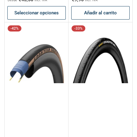
Desde
incl. IVA
incl. IVA
oferta
habitual
Seleccionar opciones
Añadir al carrito
-42%
-33%