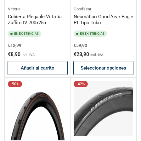
Vittoria
GoodYear
Cubierta Plegable Vittoria
Neumático Good Year Eagle
Zaffiro IV 700x25c
F1 Tipo Tubo
EN EXISTENCIAS
EN EXISTENCIAS
Precio
Precio
Precio
Precio
€12,99
€59,90
habitual
de
habitual
de
€8,90
€28,90
incl. IVA
incl. IVA
oferta
oferta
Añadir al carrito
Seleccionar opciones
-50%
-42%