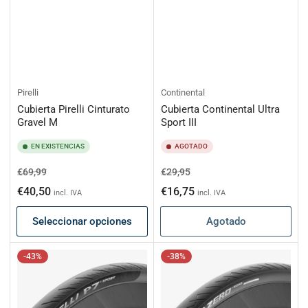
Pirelli
Continental
Cubierta Pirelli Cinturato
Cubierta Continental Ultra
Gravel M
Sport III
EN EXISTENCIAS
AGOTADO
Precio
Precio
Precio
Precio
€69,99
€29,95
habitual
de
habitual
de
€40,50
€16,75
incl. IVA
incl. IVA
oferta
oferta
Seleccionar opciones
Agotado
-43%
-38%