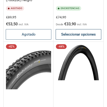
(700x28c) Negro
AGOTADO
EN EXISTENCIAS
Precio
Precio
Precio
Precio
€89,95
€74,90
habitual
de
habitual
de
€53,50
€33,90
incl. IVA
Desde
incl. IVA
oferta
oferta
Agotado
Seleccionar opciones
-42%
-44%