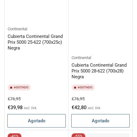
Continental
Cubierta Continental Grand
Prix 5000 25-622 (700x25c)
Negra
Continental
Cubierta Continental Grand
Prix 5000 28-622 (700x28)
Negra
AGOTADO
AGOTADO
Precio
Precio
Precio
Precio
€76,95
€76,95
habitual
de
habitual
de
€39,98
€42,80
incl. IVA
incl. IVA
oferta
oferta
Agotado
Agotado
-41%
-55%