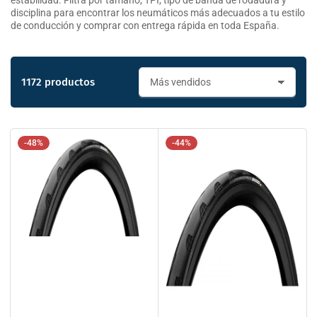
estabilidad. Filtra por tamaño, TPI, tipo de banda de rodadura y
disciplina para encontrar los neumáticos más adecuados a tu estilo
de conducción y comprar con entrega rápida en toda España.
1172 productos
O
r
d
e
n
-48%
-44%
a
r
p
o
r
: