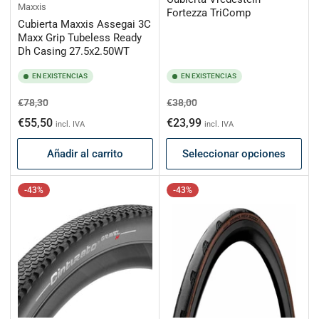
Maxxis
Fortezza TriComp
Cubierta Maxxis Assegai 3C
Maxx Grip Tubeless Ready
Dh Casing 27.5x2.50WT
EN EXISTENCIAS
EN EXISTENCIAS
Precio
Precio
Precio
Precio
€78,30
€38,00
habitual
de
habitual
de
€55,50
€23,99
incl. IVA
incl. IVA
oferta
oferta
Añadir al carrito
Seleccionar opciones
-43%
-43%