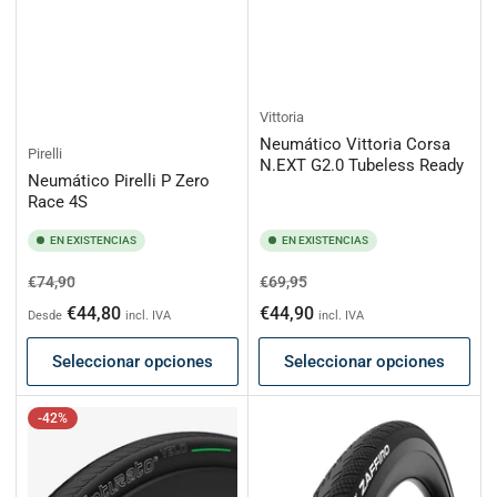
Vittoria
Neumático Vittoria Corsa
Pirelli
N.EXT G2.0 Tubeless Ready
Neumático Pirelli P Zero
Race 4S
EN EXISTENCIAS
EN EXISTENCIAS
Precio
Precio
Precio
Precio
€74,90
€69,95
habitual
de
habitual
de
€44,80
€44,90
Desde
incl. IVA
incl. IVA
oferta
oferta
Seleccionar opciones
Seleccionar opciones
-42%