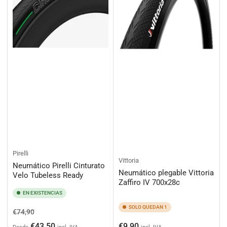
Pirelli
Vittoria
Neumático Pirelli Cinturato
Neumático plegable Vittoria
Velo Tubeless Ready
Zaffiro IV 700x28c
EN EXISTENCIAS
SOLO QUEDAN 1
Precio
Precio
€74,90
habitual
de
Precio
€43,50
€9,90