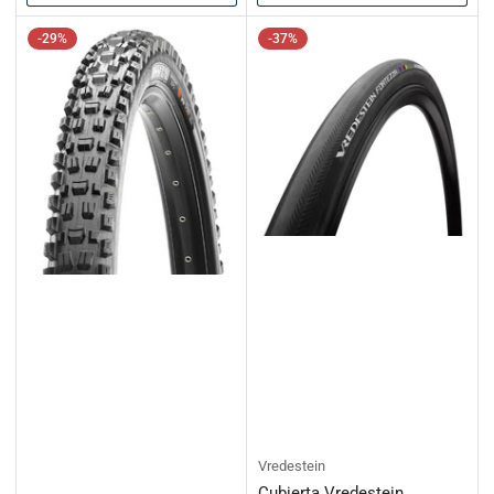
-29%
-37%
Vredestein
Cubierta Vredestein