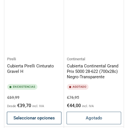
Pirelli
Continental
Cubierta Pirelli Cinturato
Cubierta Continental Grand
Gravel H
Prix 5000 28-622 (700x28c)
Negro-Transparente
EN EXISTENCIAS
AGOTADO
Precio
Precio
Precio
Precio
€69,99
€76,95
habitual
de
habitual
de
€39,70
€44,00
Desde
incl. IVA
incl. IVA
oferta
oferta
Seleccionar opciones
Agotado