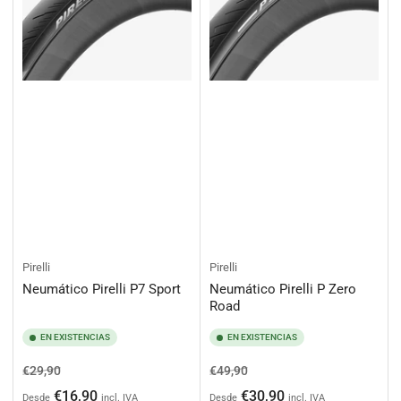
Pirelli
Pirelli
Neumático Pirelli P7 Sport
Neumático Pirelli P Zero
Road
EN EXISTENCIAS
EN EXISTENCIAS
Precio
Precio
Precio
Precio
€29,90
€49,90
habitual
de
habitual
de
€16,90
€30,90
Desde
incl. IVA
Desde
incl. IVA