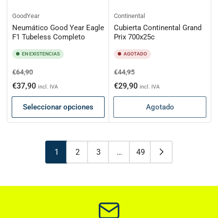
GoodYear
Continental
Neumático Good Year Eagle
Cubierta Continental Grand
F1 Tubeless Completo
Prix 700x25c
EN EXISTENCIAS
AGOTADO
Precio
Precio
Precio
Precio
€64,90
€44,95
habitual
de
habitual
de
€37,90
€29,90
incl. IVA
incl. IVA
oferta
oferta
Seleccionar opciones
Agotado
1
2
3
…
49