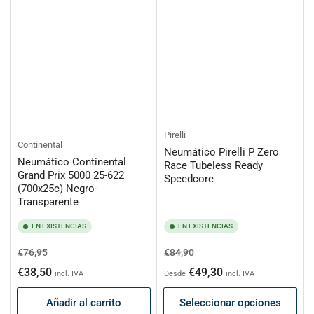
Pirelli
Continental
Neumático Pirelli P Zero
Neumático Continental
Race Tubeless Ready
Grand Prix 5000 25-622
Speedcore
(700x25c) Negro-
Transparente
EN EXISTENCIAS
EN EXISTENCIAS
Precio
Precio
Precio
Precio
€76,95
€84,90
habitual
de
habitual
de
€38,50
€49,30
incl. IVA
Desde
incl. IVA
oferta
oferta
Añadir al carrito
Seleccionar opciones