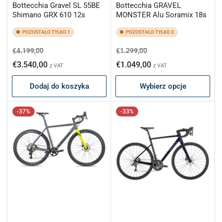
Bottecchia Gravel SL 55BE
Bottecchia GRAVEL
Shimano GRX 610 12s
MONSTER Alu Soramix 18s
POZOSTAŁO TYLKO 1
POZOSTAŁO TYLKO 3
Cena
Cena
Cena
Cena
€4.199,00
€1.299,00
regularna
promocyjna
regularna
promocyjna
€3.540,00
€1.049,00
z VAT
z VAT
Dodaj do koszyka
Wybierz opcje
-37%
-33%