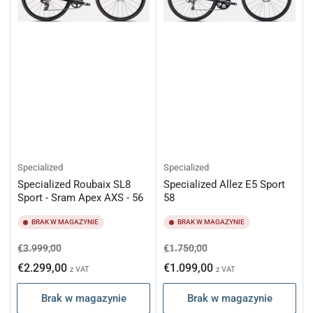
Specialized
Specialized
Specialized Roubaix SL8
Specialized Allez E5 Sport
Sport - Sram Apex AXS - 56
58
BRAK W MAGAZYNIE
BRAK W MAGAZYNIE
Cena
Cena
Cena
Cena
€3.999,00
€1.750,00
regularna
promocyjna
regularna
promocyjna
€2.299,00
€1.099,00
z VAT
z VAT
Brak w magazynie
Brak w magazynie