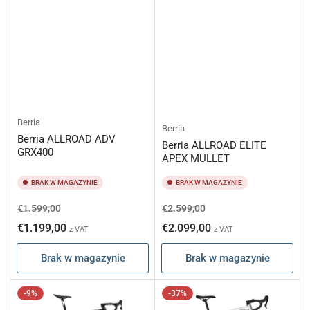
Berria
Berria
Berria ALLROAD ADV
Berria ALLROAD ELITE
GRX400
APEX MULLET
BRAK W MAGAZYNIE
BRAK W MAGAZYNIE
Cena
Cena
Cena
Cena
€1.599,00
€2.599,00
regularna
promocyjna
regularna
promocyjna
€1.199,00
€2.099,00
z VAT
z VAT
Brak w magazynie
Brak w magazynie
-9%
-37%