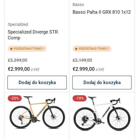
Basso
Basso Palta II GRX 810 1x12
Specialized
Specialized Diverge STR
Comp
POZOSTAŁO TYLKO 1
POZOSTAŁO TYLKO 1
Cena
Cena
Cena
Cena
€5.299,00
€5.199,00
regularna
promocyjna
regularna
promocyjna
€2.999,00
€2.999,00
z VAT
z VAT
Dodaj do koszyka
Dodaj do koszyka
-25%
-19%