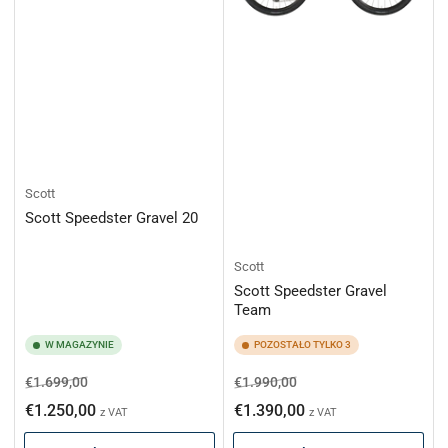
:
Scott
Scott Speedster Gravel 20
Scott
Scott Speedster Gravel
Team
W MAGAZYNIE
POZOSTAŁO TYLKO 3
Cena
Cena
Cena
Cena
€1.699,00
€1.990,00
regularna
promocyjna
regularna
promocyjna
€1.250,00
€1.390,00
z VAT
z VAT