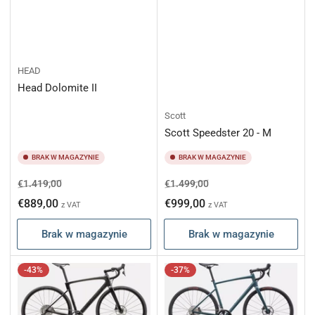
HEAD
Head Dolomite II
Scott
Scott Speedster 20 - M
BRAK W MAGAZYNIE
BRAK W MAGAZYNIE
Cena
Cena
Cena
Cena
€1.419,00
€1.499,00
regularna
promocyjna
regularna
promocyjna
€889,00
€999,00
z VAT
z VAT
Brak w magazynie
Brak w magazynie
-43%
-37%