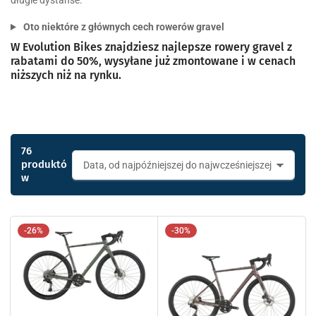
długie dystanse.
Oto niektóre z głównych cech rowerów gravel
W Evolution Bikes znajdziesz najlepsze rowery gravel z
rabatami do 50%, wysyłane już zmontowane i w cenach
niższych niż na rynku.
76
produktó
S
w
o
r
t
u
-26%
-30%
j
w
e
d
ł
u
g