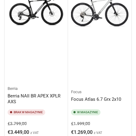
Berria
Focus
Berria NAII BR APEX XPLR
Focus Atlas 6.7 Grx 2x10
AXS
BRAK W MAGAZYNIE
W MAGAZYNIE
Cena
Cena
Cena
Cena
€3.799,00
€1.999,00
regularna
promocyjna
regularna
promocyjna
€3.449,00
€1.269,00
z VAT
z VAT