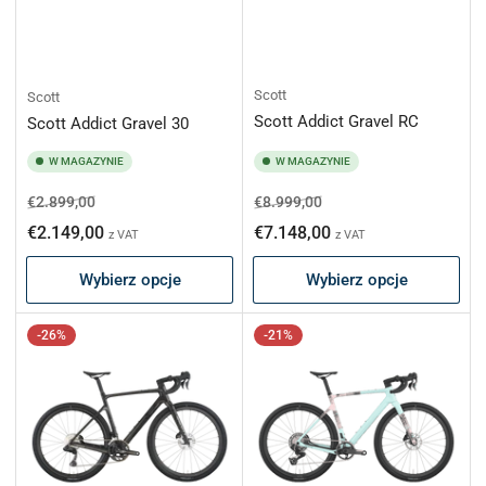
Scott
Scott
Scott Addict Gravel RC
Scott Addict Gravel 30
W MAGAZYNIE
W MAGAZYNIE
Cena
Cena
Cena
Cena
€2.899,00
€8.999,00
regularna
promocyjna
regularna
promocyjna
€2.149,00
€7.148,00
z VAT
z VAT
Wybierz opcje
Wybierz opcje
-26%
-21%