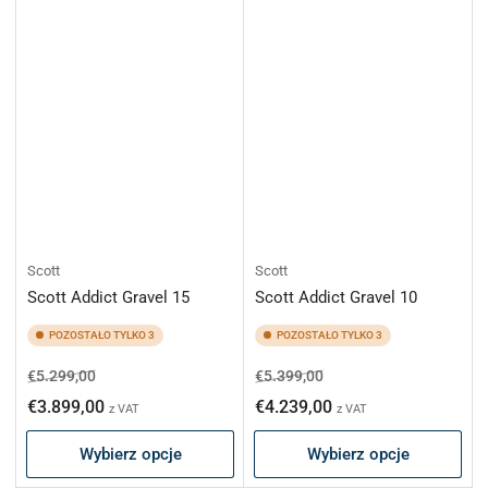
Scott
Scott
Scott Addict Gravel 15
Scott Addict Gravel 10
POZOSTAŁO TYLKO 3
POZOSTAŁO TYLKO 3
Cena
Cena
Cena
Cena
€5.299,00
€5.399,00
regularna
promocyjna
regularna
promocyjna
€3.899,00
€4.239,00
z VAT
z VAT
Wybierz opcje
Wybierz opcje