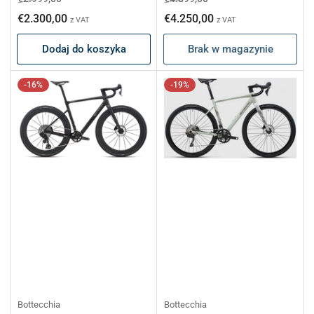
regularna
promocyjna
regularna
promocyjna
€2.300,00
€4.250,00
z VAT
z VAT
Dodaj do koszyka
Brak w magazynie
-16%
-19%
Bottecchia
Bottecchia