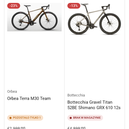
-23%
-13%
Orbea
Bottecchia
Orbea Terra M30 Team
Bottecchia Gravel Titan
52BE Shimano GRX 610 12s
POZOSTAŁO TYLKO 1
BRAK W MAGAZYNIE
Cena
Cena
Cena
Cena
€2.999,00
€4.899,00