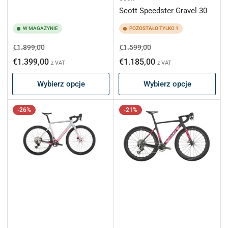
Scott Speedster Gravel 30
W MAGAZYNIE
POZOSTAŁO TYLKO 1
Cena
Cena
Cena
Cena
€1.899,00
€1.599,00
regularna
promocyjna
regularna
promocyjna
€1.399,00
€1.185,00
z VAT
z VAT
Wybierz opcje
Wybierz opcje
-26%
-21%