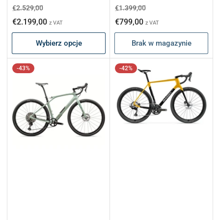
Cena
Cena
Cena
Cena
€2.529,00
€1.399,00
regularna
promocyjna
regularna
promocyjna
€2.199,00
€799,00
z VAT
z VAT
Wybierz opcje
Brak w magazynie
-43%
-42%