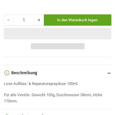
−
+
In den Warenkorb legen
Menge
Menge
Menge
für
für
Spray
Spray
Aufpumpen
Aufpumpen
&amp;
&amp;
Reparieren
Reparieren
Barbieri
Barbieri
100
100
ml
ml
verringern
erhöhen
Beschreibung
Lose Aufblas- & Reparaturspraydose 100ml.
Für alle Ventile. Gewicht 105g, Durchmesser 38mm, Höhe
170mm.