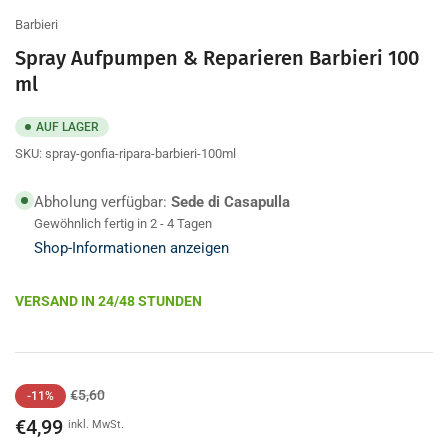
Barbieri
Spray Aufpumpen & Reparieren Barbieri 100
ml
AUF LAGER
SKU:
spray-gonfia-ripara-barbieri-100ml
Abholung verfügbar:
Sede di Casapulla
Gewöhnlich fertig in 2 - 4 Tagen
Shop-Informationen anzeigen
VERSAND IN 24/48 STUNDEN
Regulärer
Angebotspreis
€5,60
-11%
Preis
€4,99
inkl. MwSt.