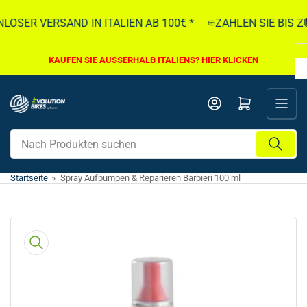
Direkt
OSER VERSAND IN ITALIEN AB 100€ *
ZAHLEN SIE BIS ZU
zum
Inhalt
KAUFEN SIE AUSSERHALB ITALIENS? HIER KLICKEN
Mini-Warenkorb öffnen
Nach
Produkten
suchen
Startseite
»
Spray Aufpumpen & Reparieren Barbieri 100 ml
Direkt
zu
den
Produktinformationen