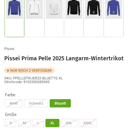
Bild
Bild
Bild
Bild
Bild
Bild
1
2
3
4
5
6
in
in
in
in
in
in
Galerieansicht
Galerieansicht
Galerieansicht
Galerieansicht
Galerieansicht
Galerie
laden
laden
laden
laden
laden
laden
Pissei
Pissei Prima Pelle 2025 Langarm-Wintertrikot
NUR NOCH 2 VERFÜGBAR
SKU:
PPELLEFWJER22-BLUETTE-XL
Strichcode:
8102530283945
Farbe
Weiß
Schwarz
Blauett
Größe
S
M
L
XL
XXL
XXXL