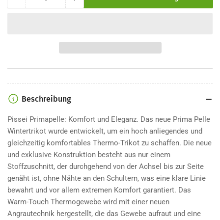
Menge
Menge
Menge
für
für
Pissei
Pissei
Prima
Prima
Pelle
Pelle
2025
2025
Langarm-
Langarm-
Wintertrikot
Wintertrikot
verringern
erhöhen
Beschreibung
Pissei Primapelle: Komfort und Eleganz. Das neue Prima Pelle
Wintertrikot wurde entwickelt, um ein hoch anliegendes und
gleichzeitig komfortables Thermo-Trikot zu schaffen. Die neue
und exklusive Konstruktion besteht aus nur einem
Stoffzuschnitt, der durchgehend von der Achsel bis zur Seite
genäht ist, ohne Nähte an den Schultern, was eine klare Linie
bewahrt und vor allem extremen Komfort garantiert. Das
Warm-Touch Thermogewebe wird mit einer neuen
Angrautechnik hergestellt, die das Gewebe aufraut und eine