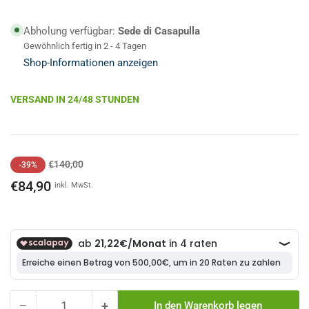
Abholung verfügbar:
Sede di Casapulla
Gewöhnlich fertig in 2 - 4 Tagen
Shop-Informationen anzeigen
VERSAND IN 24/48 STUNDEN
Regulärer
Angebotspreis
€140,00
-39%
Preis
€84,90
inkl. MwSt.
−
+
In den Warenkorb legen